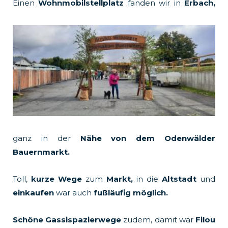
Einen
Wohnmobilstellplatz
fanden wir in
Erbach,
k
a
m
ganz in der
Nähe von dem Odenwälder
Bauernmarkt.
Toll,
kurze Wege
zum
Markt,
in die
Altstadt
und
einkaufen
war auch
fußläufig möglich.
Schöne Gassispazierwege
zudem, damit war
Filou