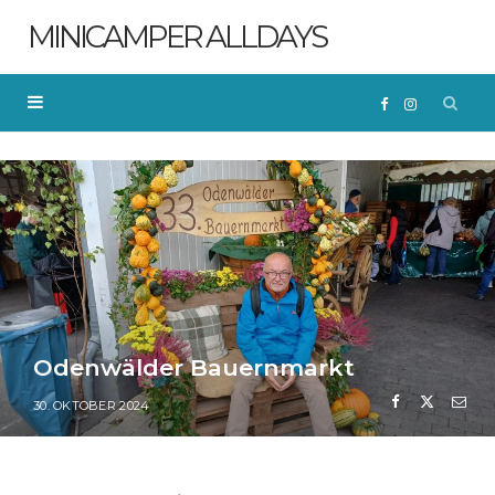
MINICAMPER ALLDAYS
F
I
a
n
c
s
e
t
b
a
Odenwälder Bauernmarkt
o
g
30. OKTOBER 2024
o
r