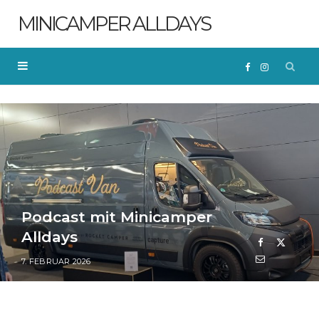
MINICAMPER ALLDAYS
F
I
a
n
c
s
e
t
Podcast mit Minicamper
b
a
Alldays
o
g
7. FEBRUAR 2026
o
r