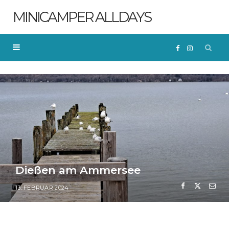
MINICAMPER ALLDAYS
F
I
a
n
c
s
e
t
b
a
Dießen am Ammersee
o
g
13. FEBRUAR 2024
o
r