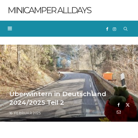
MINICAMPER ALLDAYS
F
I
a
n
c
s
e
t
Überwintern in Deutschland
b
a
2024/2025 Teil 2
o
g
16. FEBRUAR 2025
o
r