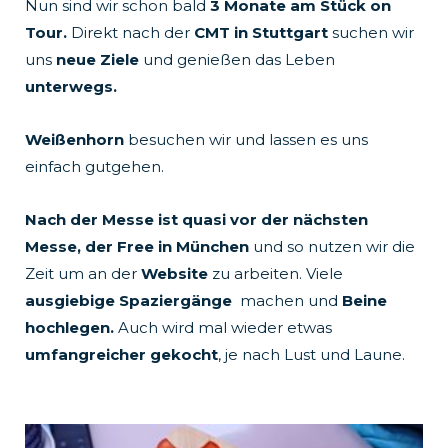
Nun sind wir schon bald
3 Monate am Stück on
k
a
Tour.
Direkt nach der
CMT in Stuttgart
suchen wir
uns
neue Ziele
und genießen das Leben
m
unterwegs.
Weißenhorn
besuchen wir und lassen es uns
einfach gutgehen.
Nach der Messe ist quasi vor der nächsten
Messe, der Free in München
und so nutzen wir die
Zeit um an der
Website
zu arbeiten. Viele
ausgiebige Spaziergänge
machen und
Beine
hochlegen.
Auch wird mal wieder etwas
umfangreicher gekocht
, je nach Lust und Laune.