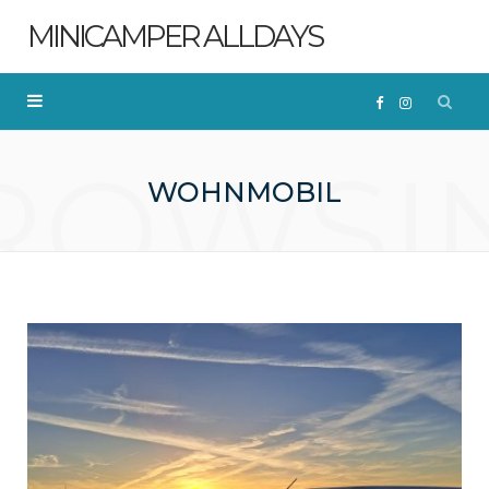
MINICAMPER ALLDAYS
F
I
ROWSI
a
n
WOHNMOBIL
c
s
e
t
b
a
o
g
o
r