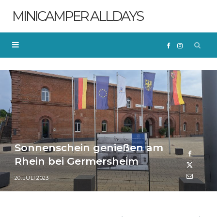
MINICAMPER ALLDAYS
F
I
a
n
c
s
e
t
Sonnenschein genießen am
b
a
Rhein bei Germersheim
o
g
20. JULI 2023
o
r