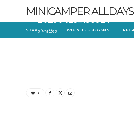
MINICAMPER ALLDAYS
20230429_193324
STARTSEITE
WIE ALLES BEGANN
REIS
3. MAI 2023
0