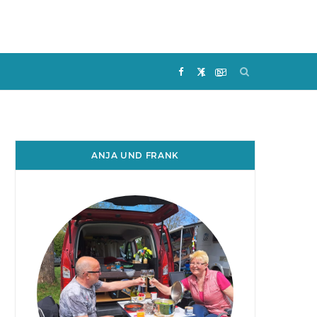
F
I
a
n
c
s
ANJA UND FRANK
e
t
b
a
o
g
o
r