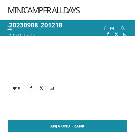
MINICAMPER ALLDAYS
20230908_201218
F
I
2. OKTOBER 2023
a
n
c
s
e
t
0
b
a
o
g
o
r
ANJA UND FRANK